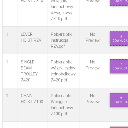
HOIST Z310
wciągnik
Preview
DOWNLOA
łańcuchowy
dźwigniowy
Z310.pdf
1
LEVER
Pobierz plik
No
HOIST RZV
instrukcja
Preview
DOWNLOA
RZV.pdf
1
SINGLE
Pobierz plik
No
BEAM
wózek jezdny
Preview
DOWNLOA
TROLLEY
jednobelkowy
Z420
Z420.pdf
1
CHAIN
Pobierz plik
No
HOIST Z100
Wciągnik
Preview
DOWNLOA
łańcuchowy
Z100.pdf