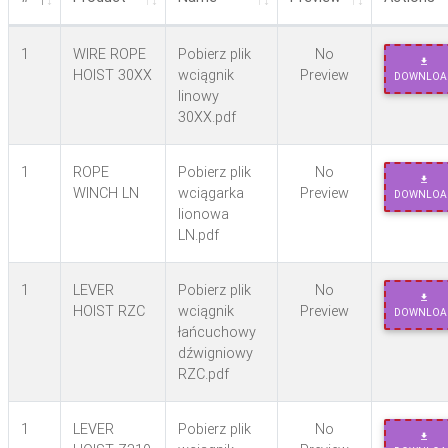
1
WIRE ROPE
Pobierz plik
No
HOIST 30XX
wciągnik
Preview
DOWNLOA
linowy
30XX.pdf
1
ROPE
Pobierz plik
No
WINCH LN
wciągarka
Preview
DOWNLOA
lionowa
LN.pdf
1
LEVER
Pobierz plik
No
HOIST RZC
wciągnik
Preview
DOWNLOA
łańcuchowy
dźwigniowy
RZC.pdf
1
LEVER
Pobierz plik
No