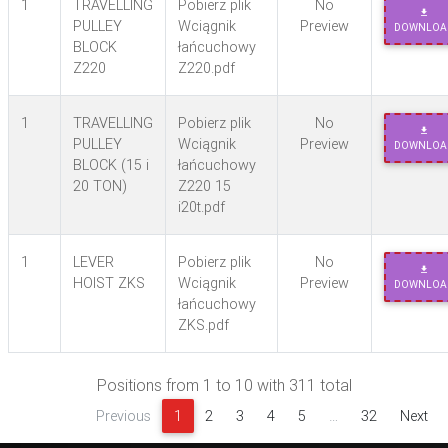
1
TRAVELLING
Pobierz plik
No
PULLEY
Wciągnik
Preview
DOWNLOA
BLOCK
łańcuchowy
Z220
Z220.pdf
1
TRAVELLING
Pobierz plik
No
PULLEY
Wciągnik
Preview
DOWNLOA
BLOCK (15 i
łańcuchowy
20 TON)
Z220 15
i20t.pdf
1
LEVER
Pobierz plik
No
HOIST ZKS
Wciągnik
Preview
DOWNLOA
łańcuchowy
ZKS.pdf
Positions from 1 to 10 with 311 total
Previous
1
2
3
4
5
…
32
Next