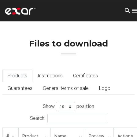
Files to download
Products
Instructions
Certificates
Guarantees
General terms of sale
Logo
Show
position
Search:
#
Product
Name
Preview
Actions